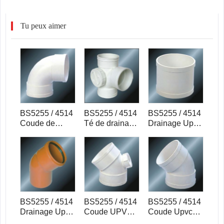
Tu peux aimer
BS5255 / 4514
BS5255 / 4514
BS5255 / 4514
Coude de
Té de drainage
Drainage Upvc
drainage Upvc
Upvc avec
Socket Gris
90 ° couleur
porte latérale
Couleur
grise
gris
BS5255 / 4514
BS5255 / 4514
BS5255 / 4514
Drainage Upvc
Coude UPVC
Coude Upvc
Coude 45 °
DRAINAGE 45
Drainage 45 °