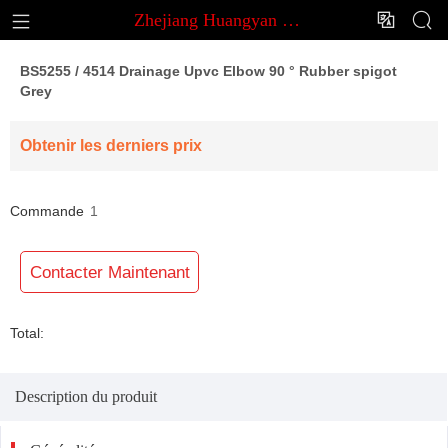
Zhejiang Huangyan Minghua Plastic Pipe Fitting Co.,Ltd.



Zhejiang Huangyan Minghua Plastic Pipe Fitting Co.,Ltd.
BS5255 / 4514 Drainage Upvc Elbow 90 ° Rubber spigot
Grey
Obtenir les derniers prix
Commande
1
minimale:
Contacter Maintenant
Total:
Description du produit